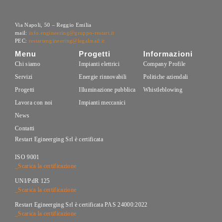
Via Napoli, 50 – Reggio Emilia
mail:
info.engineering@gruppo-restart.it
PEC:
restartengineering@legalmail.it
Menu
Progetti
Informazioni
Chi siamo
Impianti elettrici
Company Profile
Servizi
Energie rinnovabili
Politiche aziendali
Progetti
Illuminazione pubblica
Whistleblowing
Lavora con noi
Impianti meccanici
News
Contatti
Restart Egineerging Srl è certificata
ISO 9001
_Scarica la certificazione
UNI/PdR 125
_Scarica la certificazione
Restart Egineerging Srl è certificata PAS 24000:2022
_Scarica la certificazione