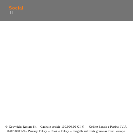
Social
© Copyright Restart Srl – Capitale sociale 100.000,00 € I.V. – Codice fiscale e Partita I.V.A.
02826880359 –
Privacy Policy
–
Cookie Policy
–
Progetti realizzati grazie ai Fondi europei